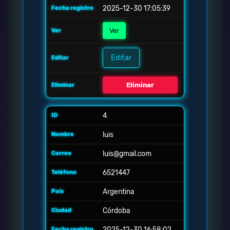
2025-12-30 17:05:39
Ver
Editar
Eliminar
4
luis
luis@gmail.com
6521447
Argentina
Córdoba
2025-12-30 16:58:02