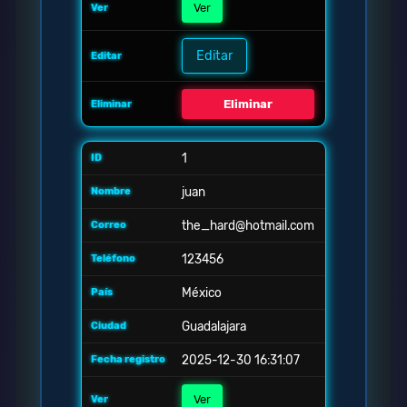
Ver
Editar
Eliminar
1
juan
the_hard@hotmail.com
123456
México
Guadalajara
2025-12-30 16:31:07
Ver