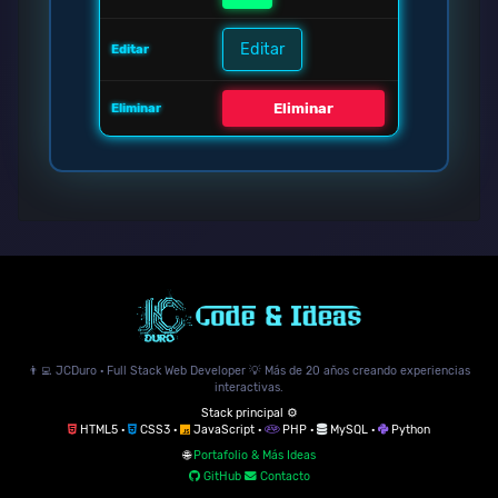
Editar
Eliminar
👨‍💻 JCDuro · Full Stack Web Developer 💡 Más de 20 años creando experiencias
interactivas.
Stack principal ⚙️
HTML5 ·
CSS3 ·
JavaScript ·
PHP ·
MySQL ·
Python
🌐
Portafolio & Más Ideas
GitHub
Contacto