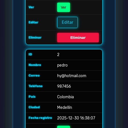
Ver
Editar
Eliminar
2
pedro
hy@hotmail.com
987456
Colombia
Medellín
2025-12-30 16:38:07