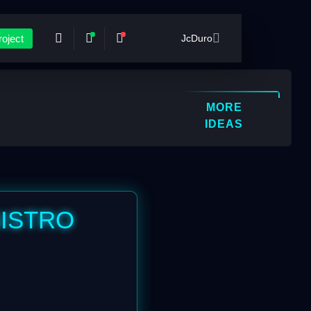
oject
JcDuro
MORE
IDEAS
GISTRO