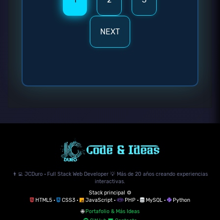
NEXT
👨‍💻 JCDuro · Full Stack Web Developer 💡 Más de 20 años creando experiencias
interactivas.
Stack principal ⚙️
HTML5 ·
CSS3 ·
JavaScript ·
PHP ·
MySQL ·
Python
🌐
Portafolio & Más Ideas