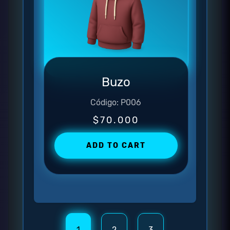
Buzo
Código: P006
$70.000
ADD TO CART
1
2
3