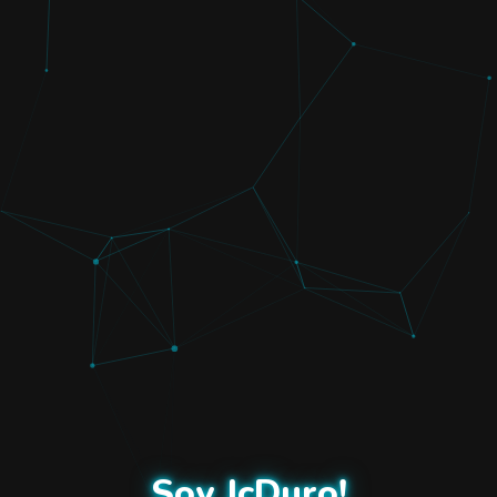
Soy JcDuro!